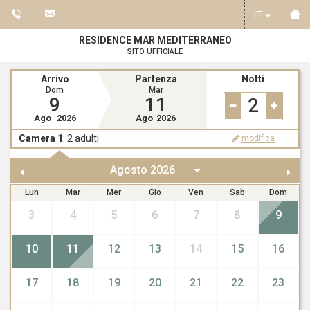
IT
RESIDENCE MAR MEDITERRANEO
SITO UFFICIALE
Arrivo
Partenza
Notti
Dom
Mar
9
11
2
Ago
2026
Ago
2026
Camera 1
:
2
adulti
modifica
Lun
Mar
Mer
Gio
Ven
Sab
Dom
3
4
5
6
7
8
9
10
11
12
13
14
15
16
17
18
19
20
21
22
23